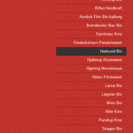
Biffen Nordkraft
Nordisk Film Bio Aalborg
Brønderslev Bas Bio
Fjerritslev Kino
Frederikshavn Paladsteatret
Hadsund Bio
Hjallerup Kinoteatret
Hjørring Moviehouse
Hobro Filmteatret
Læsø Bio
Løgstør Bio
Mors Bio
Nibe Kino
Pandrup Kino
Skagen Bio