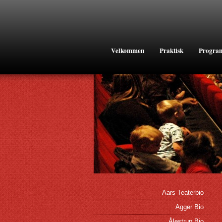
Velkommen
Praktisk
Progra
Aars Teaterbio
Agger Bio
Ålestrup Bio