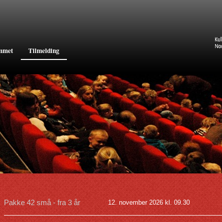
mmet
Tilmelding
Pakke 42 små - fra 3 år
12. november 2026 kl. 09.30